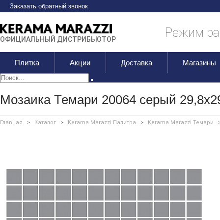
Заказать обратный звонок
Режим раб
ОФИЦИАЛЬНЫЙ ДИСТРИБЬЮТОР
Плитка
Акции
Доставка
Магазины
Мозаика Темари 20064 серый 29,8х2
Главная
>
Каталог
>
Kerama Marazzi Палитра
>
Kerama Marazzi Темари