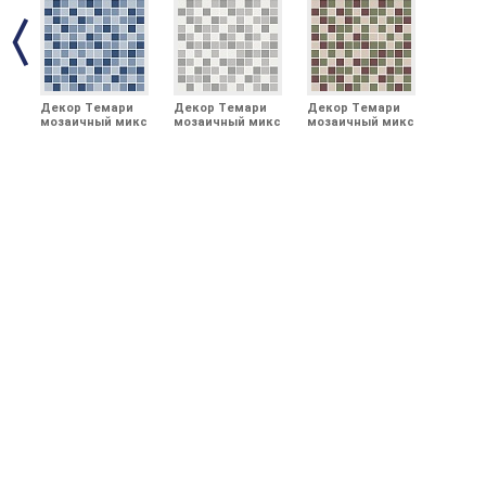
Декор Темари
Декор Темари
Декор Темари
мозаичный микс
мозаичный микс
мозаичный микс
синий матовый
серый матовый
зелёный,
29,8x29,8x0,35
29,8x29,8x0,35
бордовый,
бежевый
светлый
матовый
29,8x29,8x0,35