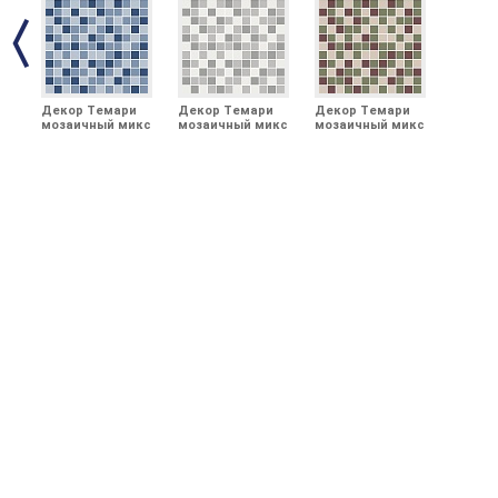
Декор Темари
Декор Темари
Декор Темари
мозаичный микс
мозаичный микс
мозаичный микс
синий матовый
серый матовый
зелёный,
29,8x29,8x0,35
29,8x29,8x0,35
бордовый,
бежевый
светлый
матовый
29,8x29,8x0,35