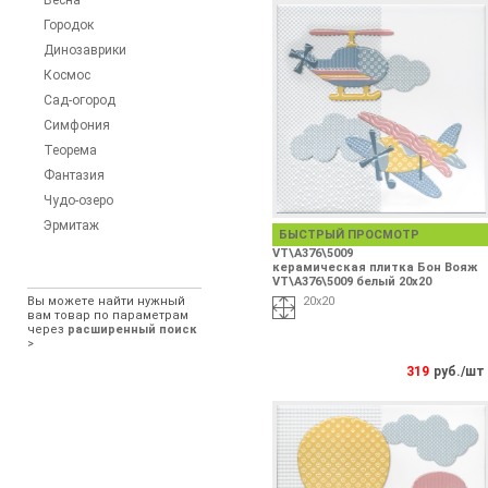
Весна
Городок
Динозаврики
Космос
Сад-огород
Симфония
Теорема
Фантазия
Чудо-озеро
Эрмитаж
БЫСТРЫЙ ПРОСМОТР
VT\A376\5009
керамическая плитка Бон Вояж
VT\A376\5009 белый 20х20
Вы можете найти нужный
20х20
вам товар по параметрам
через
расширенный поиск
>
319
руб./шт