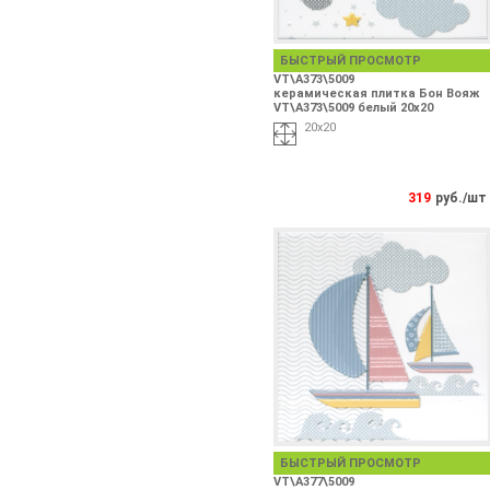
БЫСТРЫЙ ПРОСМОТР
VT\A373\5009
керамическая плитка Бон Вояж
VT\A373\5009 белый 20х20
20х20
319
руб./шт
БЫСТРЫЙ ПРОСМОТР
VT\A377\5009