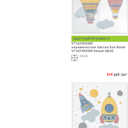
БЫСТРЫЙ ПРОСМОТР
VT\A370\5009
керамическая плитка Бон Вояж
VT\A370\5009 белый 20х20
20х20
319
руб./шт