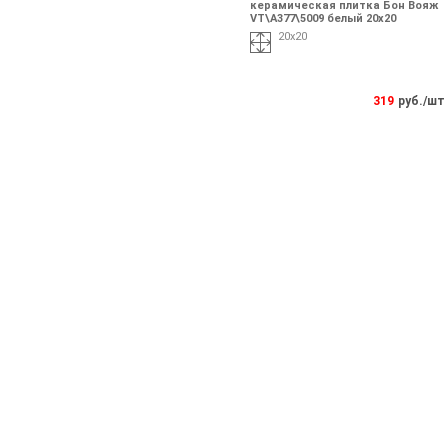
керамическая плитка Бон Вояж
VT\A377\5009 белый 20х20
20х20
319
руб./шт