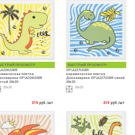
ЫСТРЫЙ ПРОСМОТР
БЫСТРЫЙ ПРОСМОТР
\A226\5009
OP\A227\5009
рамическая плитка
керамическая плитка
нозаврики OP\A226\5009
Динозаврики OP\A227\5009 синий
лтый 20х20
20х20
20х20
20х20
319
руб./шт
319
руб./шт