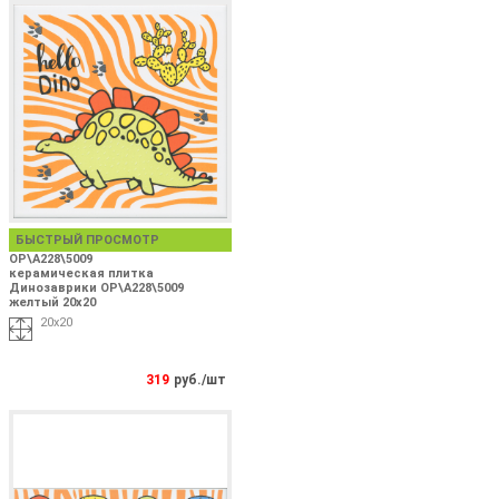
БЫСТРЫЙ ПРОСМОТР
OP\A228\5009
керамическая плитка
Динозаврики OP\A228\5009
желтый 20х20
20х20
319
руб./шт