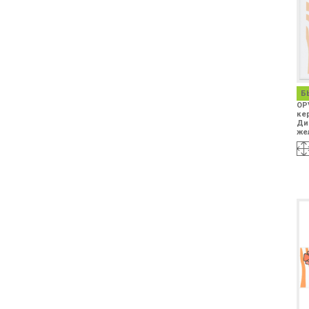
Б
OP
ке
Ди
же