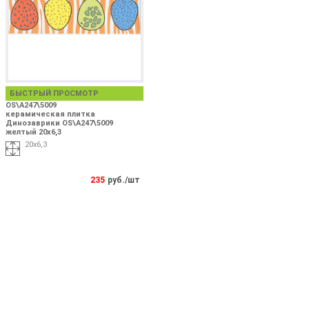
БЫСТРЫЙ ПРОСМОТР
OS\A247\5009
керамическая плитка
Динозаврики OS\A247\5009
желтый 20x6,3
20x6,3
235
руб./шт