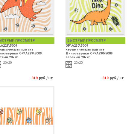
ЫСТРЫЙ ПРОСМОТР
БЫСТРЫЙ ПРОСМОТР
\A229\5009
OP\A230\5009
рамическая плитка
керамическая плитка
нозаврики OP\A229\5009
Динозаврики OP\A230\5009
лтый 20х20
зеленый 20х20
20х20
20х20
319
руб./шт
319
руб./шт