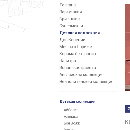
Тоскана
Португалия
Брик плюс
Супермакси
Детская коллекция
Две Венеции
Мечты о Париже
Керама без границ
Палитра
Испанская фиеста
Английская коллекция
Неаполитанская коллекция
Детская коллекция
Айболит
Альпаки
К
Бон Вояж