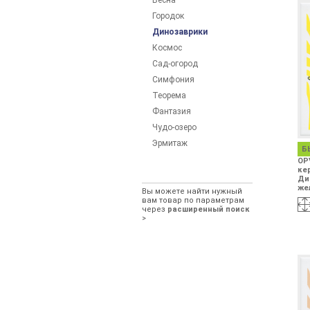
Весна
Городок
Динозаврики
Космос
Сад-огород
Симфония
Теорема
Фантазия
Чудо-озеро
Эрмитаж
Б
OP
ке
Ди
же
Вы можете найти нужный
вам товар по параметрам
через
расширенный поиск
>