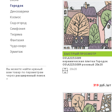
Весна
Городок
Динозаврики
Космос
Сад-огород
Симфония
Теорема
Фантазия
Чудо-озеро
Эрмитаж
БЫСТРЫЙ ПРОСМОТР
OS\A222\5009
керамическая плитка Городок
OS\A222\5009 розовый 20х20
Вы можете найти нужный
20х20
вам товар по параметрам
через
расширенный поиск
>
319
руб./шт