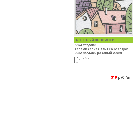
БЫСТРЫЙ ПРОСМОТР
OS\A227\5009
керамическая плитка Городок
OS\A227\5009 розовый 20х20
20х20
319
руб./шт