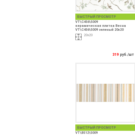
БЫСТРЫЙ ПРОСМОТР
VT\C456\5009
керамическая плитка Весна
VT\C456\5009 зеленый 20х20
20х20
319
руб./шт
БЫСТРЫЙ ПРОСМОТР
VT\B512\5009