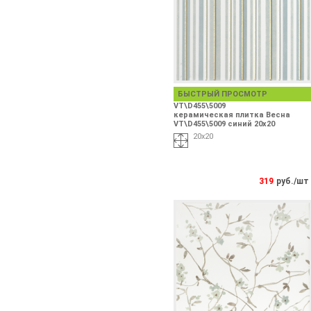
БЫСТРЫЙ ПРОСМОТР
VT\D455\5009
керамическая плитка Весна
VT\D455\5009 синий 20х20
20х20
319
руб./шт