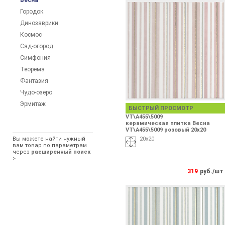
Весна
Городок
Динозаврики
Космос
Сад-огород
Симфония
Теорема
Фантазия
Чудо-озеро
Эрмитаж
БЫСТРЫЙ ПРОСМОТР
VT\A455\5009
керамическая плитка Весна
VT\A455\5009 розовый 20х20
Вы можете найти нужный
20х20
вам товар по параметрам
через
расширенный поиск
>
319
руб./шт