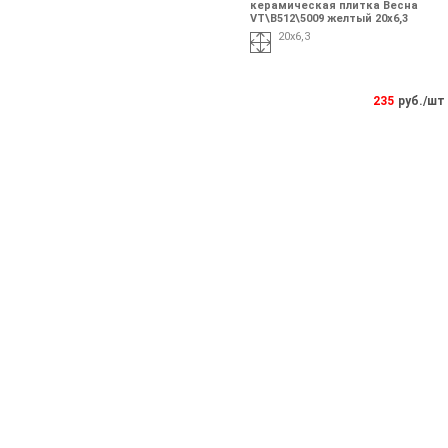
керамическая плитка Весна
VT\B512\5009 желтый 20x6,3
20x6,3
235
руб./шт